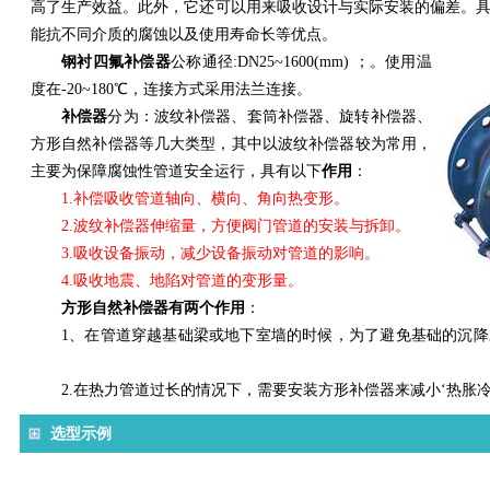
高了生产效益。此外，它还可以用来吸收设计与实际安装的偏差。
能抗不同介质的腐蚀以及使用寿命长等优点。
钢衬四氟补偿器
公称通径:DN25~1600(mm) ；。使用温
度在-20~180℃，连接方式采用法兰连接。
补偿器
分为：波纹补偿器、套筒补偿器、旋转补偿器、
方形自然补偿器等几大类型，其中以波纹补偿器较为常用，
主要为保障腐蚀性管道安全运行，具有以下
作用
：
1.补偿吸收管道轴向、横向、角向热变形。
2.波纹补偿器伸缩量，方便阀门管道的安装与拆卸。
3.吸收设备振动，减少设备振动对管道的影响。
4.吸收地震、地陷对管道的变形量。
方形自然补偿器有两个作用
：
1、
在管道穿越基础梁或地下室墙的时候，为了避免基础的沉降
2.在热力管道过长的情况下，需要安装方形补偿器来减小‘热胀
选型示例