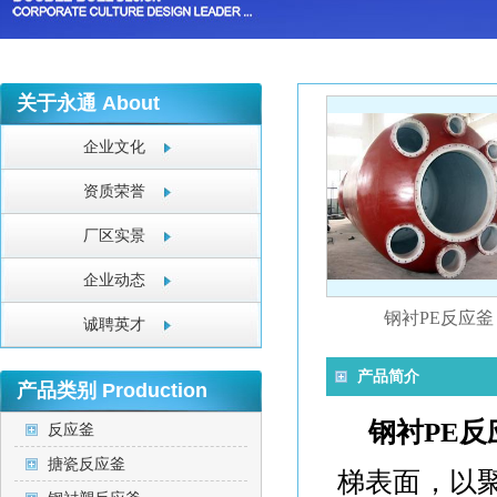
关于永通
About
企业文化
资质荣誉
厂区实景
企业动态
钢衬PE反应釜
诚聘英才
产品简介
产品类别
Production
钢衬PE反
反应釜
搪瓷反应釜
梯表面，以