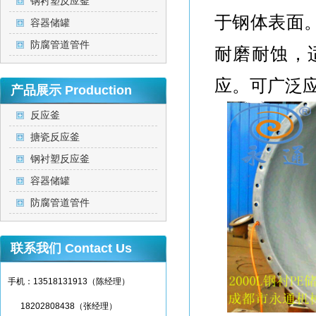
钢衬塑反应釜
于钢体表面
容器储罐
防腐管道管件
耐磨耐蚀，
应。可广泛
产品展示
Production
反应釜
搪瓷反应釜
钢衬塑反应釜
容器储罐
防腐管道管件
联系我们
Contact Us
手机：13518131913（陈经理）
18202808438（张经理）