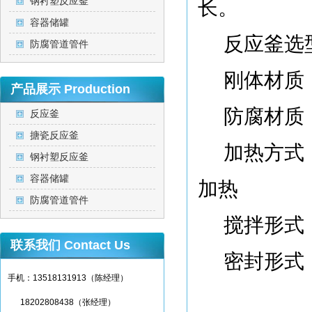
钢衬塑反应釜
长。
容器储罐
反应釜选
防腐管道管件
刚体材质：碳
产品展示
Production
防腐材质
反应釜
搪瓷反应釜
加热方式
钢衬塑反应釜
容器储罐
加热
防腐管道管件
搅拌形式
联系我们
Contact Us
密封形式
手机：13518131913（陈经理）
18202808438（张经理）