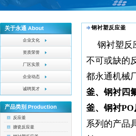
钢衬塑反应釜
关于永通
About
企业文化
钢衬塑反
资质荣誉
不可或缺的
厂区实景
都永通机械
企业动态
诚聘英才
釜、钢衬四
釜、钢衬PO
产品类别
Production
反应釜
系列的产品
搪瓷反应釜