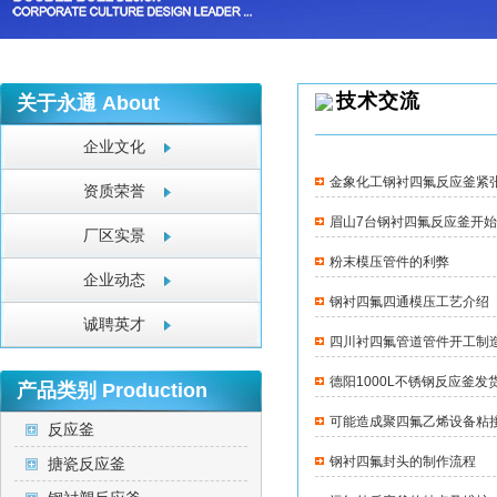
技术交流
关于永通
About
企业文化
金象化工钢衬四氟反应釜紧
资质荣誉
眉山7台钢衬四氟反应釜开
厂区实景
粉末模压管件的利弊
企业动态
钢衬四氟四通模压工艺介绍
诚聘英才
四川衬四氟管道管件开工制
德阳1000L不锈钢反应釜发
产品类别
Production
可能造成聚四氟乙烯设备粘
反应釜
钢衬四氟封头的制作流程
搪瓷反应釜